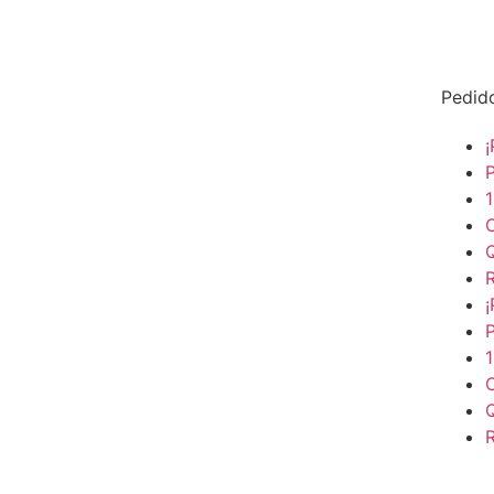
Pedid
¡
¡