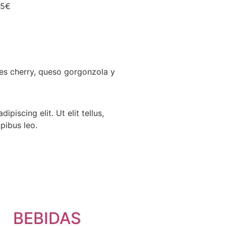
95
€
es cherry, queso gorgonzola y
piscing elit. Ut elit tellus,
pibus leo.
BEBIDAS