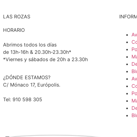
LAS ROZAS
INFOR
HORARIO
Av
Co
Abrimos todos los días
Po
de 13h-16h & 20.30h-23.30h*
Ma
*Viernes y sábados de 20h a 23.30h
De
Bl
¿DÓNDE ESTAMOS?
Av
C/ Mónaco 17, Európolis.
Co
Po
Tel: 910 598 305
Ma
De
Bl