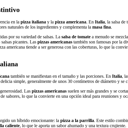
tintivo
rencia en la
pizza italiana
y la
pizza americana
. En
Italia
, la salsa de
abores naturales de los ingredientes y complementa la
masa fina
.
das por su variedad de salsas. La
salsa de tomate
a menudo se mezcla 
o salsas picantes. Las
pizzas americanas
también son famosas por la div
za americana tiende a ser generosa con las coberturas, lo que la convie
taliana
icana
también se manifiestan en el tamaño y las porciones. En
Italia
, l
delicia simple, generalmente de unos 30 centímetros de diámetro y se 
u generosidad. Las
pizzas americanas
suelen ser más grandes y se corta
de sabores, lo que la convierte en una opción ideal para reuniones y oc
surgido un híbrido emocionante: la
pizza a la parrilla
. Este estilo combi
lla caliente
, lo que le aporta un sabor ahumado y una textura crujiente.