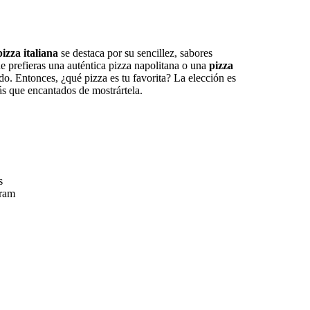
pizza italiana
se destaca por su sencillez, sabores
e prefieras una auténtica pizza napolitana o una
pizza
o. Entonces, ¿qué pizza es tu favorita? La elección es
s que encantados de mostrártela.
s
gram