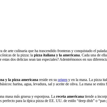
 de arte culinaria que ha trascendido fronteras y conquistado el palad
cónicas de la pizza: la
pizza italiana y la americana
. Cada una de ella
 estas dos delicias sean tan especiales? Adentrémonos en sus diferencias
ana y la pizza
americana
reside en su
origen
y en la masa. La pizza ita
s básicos: harina, agua, levadura, sal y aceite de oliva. La masa se estir
una masa más gruesa y esponjosa. La
receta americana
tiende a incorp
es perfecto para la típica pizza de EE. UU. de estilo “deep dish” o “pan