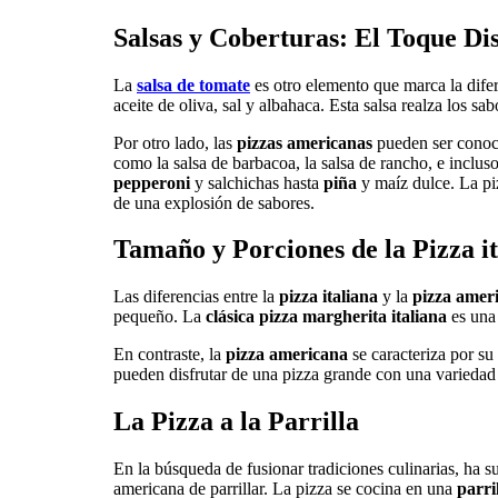
Salsas y Coberturas: El Toque Dis
La
salsa de tomate
es otro elemento que marca la dife
aceite de oliva, sal y albahaca. Esta salsa realza los s
Por otro lado, las
pizzas americanas
pueden ser conoci
como la salsa de barbacoa, la salsa de rancho, e inclus
pepperoni
y salchichas hasta
piña
y maíz dulce. La piz
de una explosión de sabores.
Tamaño y Porciones de la Pizza i
Las diferencias entre la
pizza italiana
y la
pizza amer
pequeño. La
clásica pizza margherita italiana
es una 
En contraste, la
pizza americana
se caracteriza por s
pueden disfrutar de una pizza grande con una variedad 
La Pizza a la Parrilla
En la búsqueda de fusionar tradiciones culinarias, ha 
americana de parrillar. La pizza se cocina en una
parri