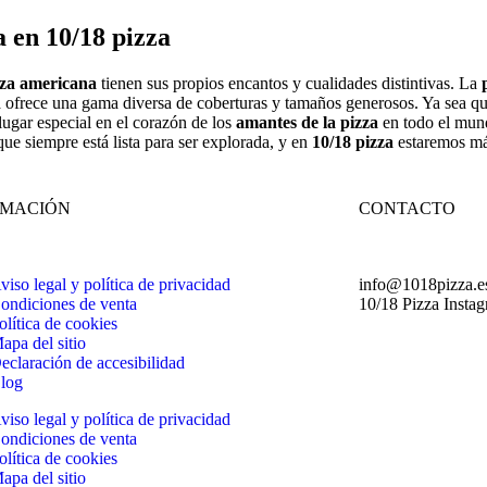
a en 10/18 pizza
zza americana
tienen sus propios encantos y cualidades distintivas. La
a ofrece una gama diversa de coberturas y tamaños generosos. Ya sea qu
 lugar especial en el corazón de los
amantes de la pizza
en todo el mund
que siempre está lista para ser explorada, y en
10/18 pizza
estaremos má
RMACIÓN
CONTACTO
viso legal y política de privacidad
info@1018pizza.e
ondiciones de venta
10/18 Pizza Insta
olítica de cookies
apa del sitio
eclaración de accesibilidad
log
viso legal y política de privacidad
ondiciones de venta
olítica de cookies
apa del sitio