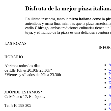
Disfruta de la mejor pizza italian
En última instancia, tanto la
pizza italiana
como la
pi
auténticos y masa fina, mientras que la pizza american
estilo Chicago
, ambas tradiciones culinarias tienen un
tuya, y el mundo de la pizza es una deliciosa aventura 
LAS ROZAS
INFO
HORARIO
A
Abrimos todos los días
C
de 13h-16h & 20.30h-23.30h*
P
*Viernes y sábados de 20h a 23.30h
M
D
B
¿DÓNDE ESTAMOS?
A
C/ Mónaco 17, Európolis.
C
P
Tel: 910 598 305
M